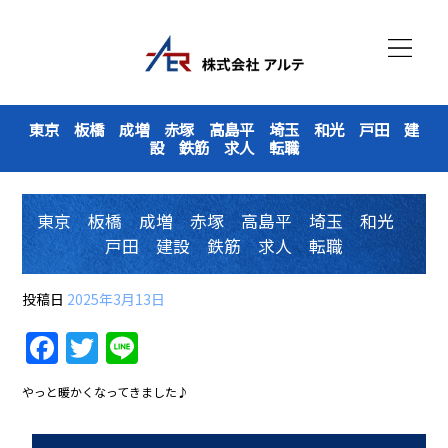
東京 板橋 成増 赤塚 高島平 埼玉 和光 戸田 建
設 鉄筋 求人 転職
東京 板橋 成増 赤塚 高島平 埼玉 和光
戸田 建設 鉄筋 求人 転職
投稿日
2025年3月13日
F
T
Li
a
w
n
やっと暖かくなってきました♪
c
itt
e
e
er