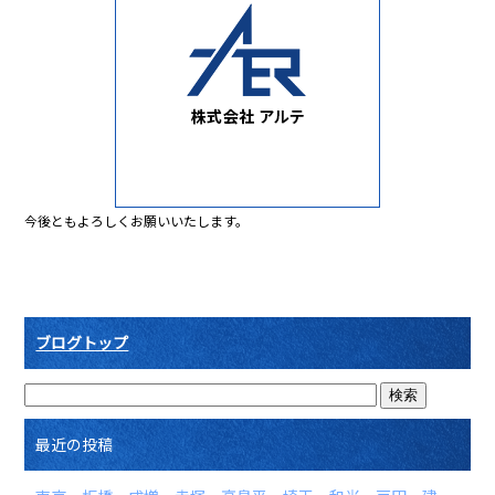
b
o
o
k
今後ともよろしくお願いいたします。
ブログトップ
最近の投稿