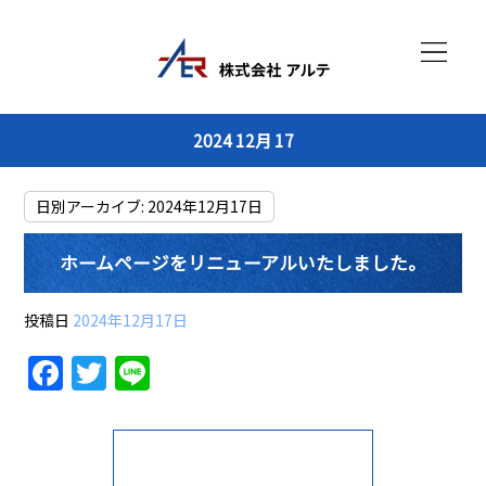
2024 12月 17
日別アーカイブ:
2024年12月17日
ホームページをリニューアルいたしました。
投稿日
2024年12月17日
F
T
Li
a
w
n
c
itt
e
e
er